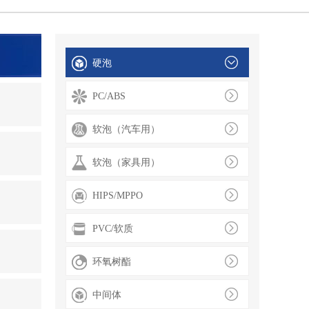
硬泡
PC/ABS
软泡（汽车用）
软泡（家具用）
HIPS/MPPO
PVC/软质
环氧树酯
中间体