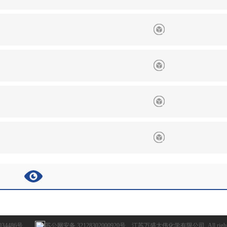
034486号
苏公网安备 32128302000920号
江苏万盛大伟化学有限公司 All rights r