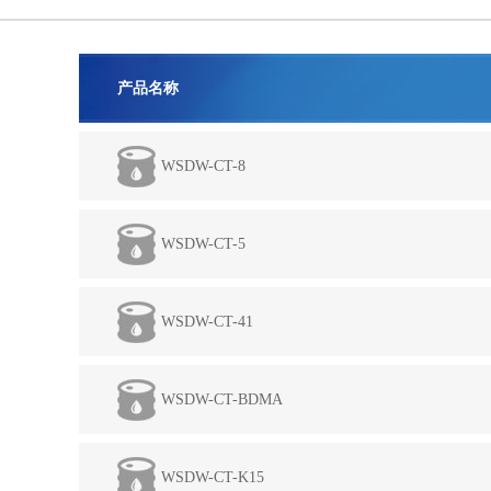
产品名称
WSDW-CT-8
WSDW-CT-5
WSDW-CT-41
WSDW-CT-BDMA
WSDW-CT-K15