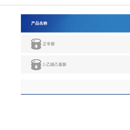
产品名称
正辛胺
2-乙级己基胺