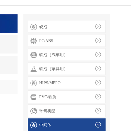
硬泡
PC/ABS
软泡（汽车用）
软泡（家具用）
HIPS/MPPO
PVC/软质
环氧树酯
中间体