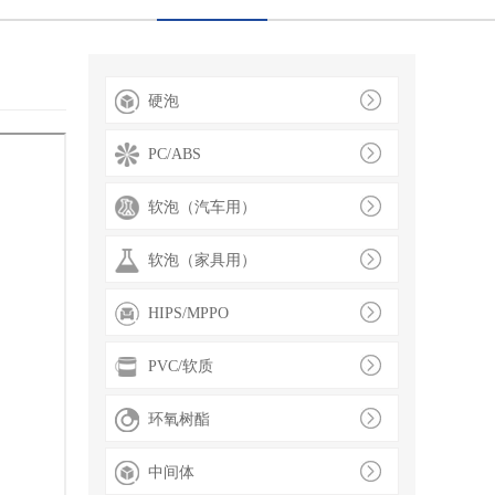
硬泡
PC/ABS
软泡（汽车用）
软泡（家具用）
HIPS/MPPO
PVC/软质
环氧树酯
中间体