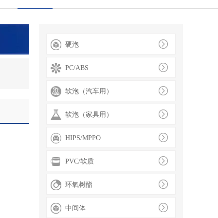
硬泡
PC/ABS
软泡（汽车用）
软泡（家具用）
HIPS/MPPO
PVC/软质
环氧树酯
中间体